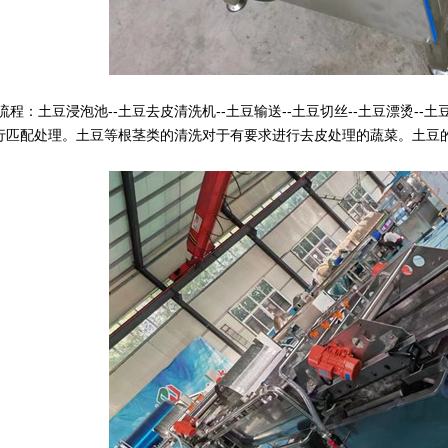
程：土豆浸泡池--土豆去皮清洗机--土豆输送--土豆切丝--土豆漂烫--土
行匹配处理。
土豆等根茎类的清洗对于有要求进行去皮处理的蔬菜。土豆