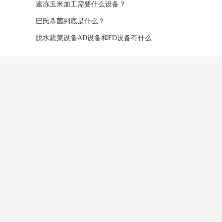
的重要说明公告
速冻玉米加工需要什么设备？
巴氏杀菌到底是什么？
脱水蔬菜设备AD设备和FD设备有什么
区别？
公司简介
新闻中心
企业文化
公司动态
加入我们
行业问答
销售网络